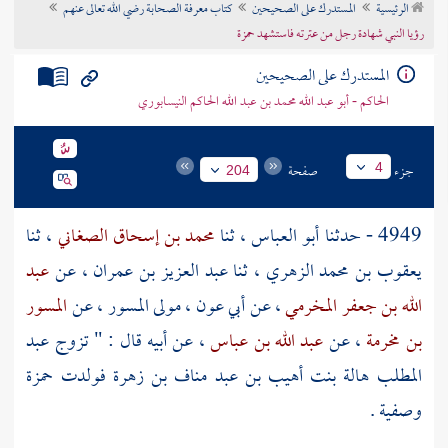
الرئيسية
المستدرك على الصحيحين
كتاب معرفة الصحابة رضي الله تعالى عنهم
تراجم الأعلام
رؤيا النبي شهادة رجل من عترته فاستشهد حمزة
المستدرك على الصحيحين
الحاكم - أبو عبد الله محمد بن عبد الله الحاكم النيسابوري
جزء
صفحة
4
204
4949 - حدثنا
أبو العباس
، ثنا
محمد بن إسحاق الصغاني
، ثنا
يعقوب بن محمد الزهري
، ثنا
عبد العزيز بن عمران
، عن
عبد
الله بن جعفر المخرمي
، عن
أبي عون ، مولى المسور
، عن
المسور
بن مخرمة
، عن
عبد الله بن عباس
، عن أبيه قال : " تزوج
عبد
المطلب
هالة بنت أهيب بن عبد مناف بن زهرة
فولدت
حمزة
وصفية
.