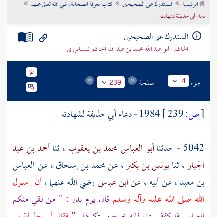
الرئيسية
المستدرك على الصحيحين
كتاب معرفة الصحابة رضي الله تعالى عنهم
تراجم الأعلام
دعاء أبي حذيفة لشهادته
المستدرك على الصحيحين
الحاكم - أبو عبد الله محمد بن عبد الله الحاكم النيسابوري
جزء
صفحة
4
239
[
ص:
239 ]
1984 - دعاء أبي حذيفة لشهادته
5042 - حدثنا
أبو العباس محمد بن يعقوب
، ثنا
أحمد بن عبد
الجبار
، ثنا
يونس بن بكير
، عن
محمد بن إسحاق
، عن
العباس
بن معبد
، عن أبيه ، عن
ابن عباس
رضي الله عنهما ،
أن رسول
الله صلى الله عليه وآله وسلم
قال يوم
بدر
: " من لقي منكم
العباس فليكفف عنه فإنه خرج مستكرها
" فقال أبو حذيفة بن