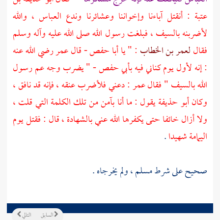
عتبة : أنقتل آباءنا وإخواننا وعشائرنا وندع
العباس
، والله
لأضربنه بالسيف ، فبلغت رسول الله صلى الله عليه وآله وسلم
فقال
لعمر بن الخطاب
: " يا
أبا حفص
- قال
عمر
رضي الله عنه
: إنه لأول يوم كناني فيه
بأبي حفص
- " يضرب وجه عم رسول
الله بالسيف " فقال
عمر
: دعني فلأضرب عنقه ، فإنه قد نافق ،
وكان
أبو حذيفة
يقول : ما أنا بآمن من تلك الكلمة التي قلت ،
ولا أزال خائفا حتى يكفرها الله عني بالشهادة ، قال : فقتل يوم
اليمامة
شهيدا
.
صحيح على شرط
مسلم
، ولم يخرجاه .
السابق
التالي