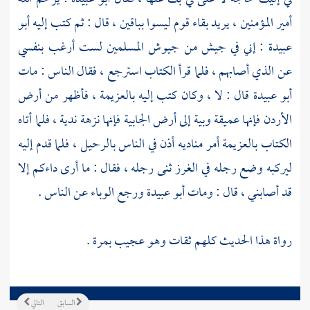
أمير المؤمنين ، يريد بقاء قوم ليسوا بباقين ، قال : ثم كتب إليه
أبو
عبيدة
: إني في جيش من جيوش المسلمين لست أرغب بنفسي
عن الذي أصابهم ، فلما قرأ الكتاب استرجع ، فقال الناس : مات
أبو عبيدة
قال : لا ، وكان كتب إليه بالعزيمة ، فأظهر من أرض
الأردن فإنها عميقة وبية إلى أرض الجابية فإنها نزهة ندية ، فلما أتاه
الكتاب بالعزيمة أمر مناديه أذن في الناس بالرحيل ، فلما قدم إليه
ليركبه وضع رجله في الغرز ثنى رجله ، فقال : ما أرى داءكم إلا
قد أصابني ، قال : ومات
أبو عبيدة
ورجع الوباء عن الناس .
رواة هذا الحديث كلهم ثقات وهو عجيب بمرة .
السابق
التالي