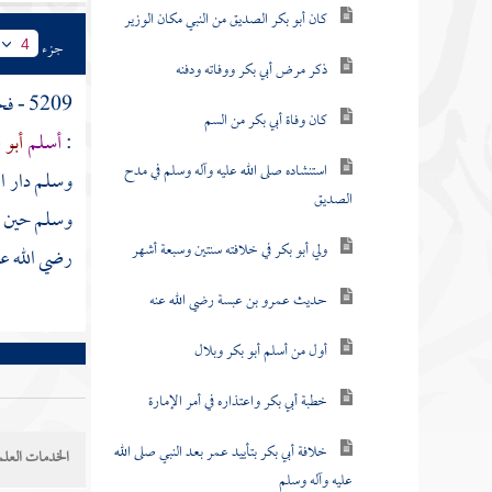
كان أبو بكر الصديق من النبي مكان الوزير
جزء
4
ذكر مرض أبي بكر ووفاته ودفنه
5209 - فحدثنا بشرح هذا الحديث
كان وفاة أبي بكر من السم
:
أسلم
أبو 
استنشاده صلى الله عليه وآله وسلم في مدح
وسلم دار ا
الصديق
وسلم حين ان
ولي أبو بكر في خلافته سنتين وسبعة أشهر
رضي الله عن
حديث عمرو بن عبسة رضي الله عنه
أول من أسلم أبو بكر وبلال
خطبة أبي بكر واعتذاره في أمر الإمارة
خلافة أبي بكر بتأييد عمر بعد النبي صلى الله
الخدمات العلم
عليه وآله وسلم