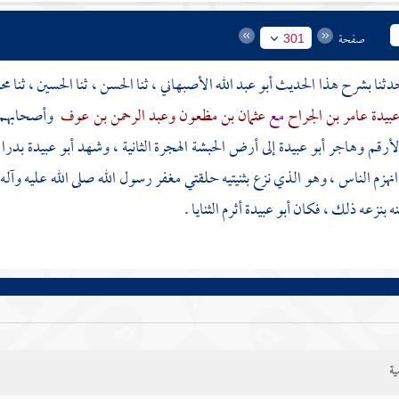
صفحة
301
أبو عبد الله الأصبهاني
، ثنا
الحسن
، ثنا
الحسين
، ثنا
مح
عبيدة عامر بن الجراح
مع
عثمان بن مظعون
وعبد الرحمن بن عوف
وأصحابهم 
لأرقم وهاجر
أبو عبيدة
إلى أرض
الحبشة
الهجرة الثانية ، وشهد
أبو عبيدة
بدرا
هزم الناس ، وهو الذي نزع بثنيتيه حلقتي مغفر رسول الله صلى الله عليه وآله 
ه بنزعه ذلك ، فكان
أبو عبيدة
أثرم الثنايا .
ية