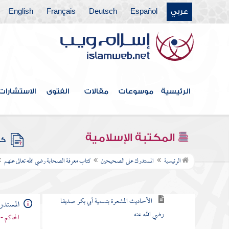
كتاب التفسير
عربي
Español
Deutsch
Français
English
كتاب تواريخ المتقدمين من الأنبياء والمرسلين
ومن كتاب آيات رسول الله صلى الله عليه وآله
وسلم التي في دلائل النبوة
كتاب الهجرة الأولى إلى الحبشة
الرئيسية
موسوعات
مقالات
الفتوى
الاستشارات
كتاب الهجرة
كتاب المغازي والسرايا
المكتبة الإسلامية
كتب
كتاب معرفة الصحابة رضي الله تعالى عنهم
الرئيسية
المستدرك على الصحيحين
كتاب معرفة الصحابة رضي الله تعالى عنهم
أبو بكر بن أبي قحافة رضي الله عنهما
الأحاديث المشعرة بتسمية أبي بكر صديقا
المستد
رضي الله عنه
الحاكم - 