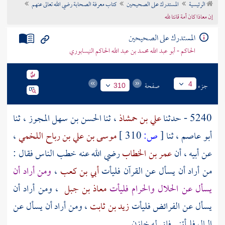
الرئيسية
المستدرك على الصحيحين
كتاب معرفة الصحابة رضي الله تعالى عنهم
تراجم الأعلام
إن معاذا كان أمة قانتا لله
المستدرك على الصحيحين
الحاكم - أبو عبد الله محمد بن عبد الله الحاكم النيسابوري
جزء
صفحة
4
310
5240 - حدثنا
علي بن حمشاذ
، ثنا
الحسن بن سهل المجوز
، ثنا
أبو عاصم
، ثنا
[
ص:
310 ]
موسى بن علي بن رباح اللخمي
،
عن أبيه ، أن
عمر بن الخطاب
رضي الله عنه خطب الناس فقال :
من أراد أن يسأل عن القرآن فليأت
أبي بن كعب
،
ومن أراد أن
يسأل عن الحلال والحرام فليأت
معاذ بن جبل
، ومن أراد أن
يسأل عن الفرائض فليأت
زيد بن ثابت
، ومن أراد أن يسأل عن
المال فليأتني فإني له خازن .