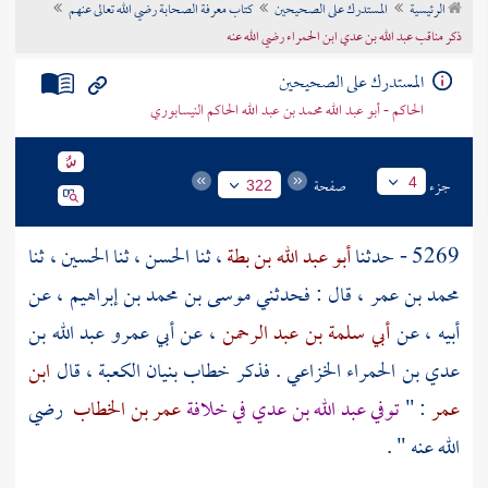
الرئيسية
المستدرك على الصحيحين
كتاب معرفة الصحابة رضي الله تعالى عنهم
تراجم الأعلام
ذكر مناقب عبد الله بن عدي ابن الحمراء رضي الله عنه
المستدرك على الصحيحين
الحاكم - أبو عبد الله محمد بن عبد الله الحاكم النيسابوري
جزء
صفحة
4
322
5269 - حدثنا
أبو عبد الله بن بطة
، ثنا
الحسن
، ثنا
الحسين
، ثنا
محمد بن عمر
، قال : فحدثني
موسى بن محمد بن إبراهيم
، عن
أبيه ، عن
أبي سلمة بن عبد الرحمن
، عن
أبي عمرو عبد الله بن
عدي بن الحمراء الخزاعي
. فذكر خطاب بنيان
الكعبة
، قال
ابن
عمر
: "
توفي
عبد الله بن عدي
في خلافة
عمر بن الخطاب
رضي
الله عنه " .