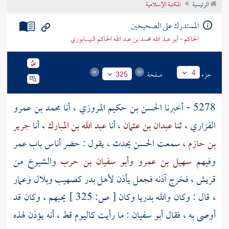
الرئيسية
المكتبة الإسلامية
تراجم الأعلام
المستدرك على الصحيحين
الحاكم - أبو عبد الله محمد بن عبد الله الحاكم النيسابوري
جزء
صفحة
4
325
5278 - أخبرنا
الحسن بن حكيم المروزي
، أنا
محمد بن عمرو
الفزاري
، ثنا
عبدان بن عثمان
، أنا
عبد الله بن المبارك
، أنا
جرير
بن حازم
، سمعت
الحسن
يحدث ، يقول : حضر أناس باب
عمر
وفيهم
سهيل بن عمرو
وأبو سفيان بن حرب
والشيوخ من
قريش
، فخرج آذنه فجعل يأذن
لأهل
بدر
كصهيب
وبلال
وعمار
، قال : وكان والله بدريا وكان
[
ص:
325 ]
يحبهم ، وكان قد
أوصى به ، فقال
أبو سفيان
: ما رأيت كاليوم قط ، أنه يؤذن لهذه