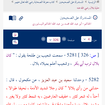
الرئيسية
المستدرك على الصحيحين
كتاب معرفة الصحابة رضي الله تعالى عنهم
تراجم الأعلام
حلية بلال رضي الله عنه
المستدرك على الصحيحين
الحاكم - أبو عبد الله محمد بن عبد الله الحاكم النيسابوري
جزء
صفحة
4
326
[
ص:
326 ]
5281 - سمعت
شعيب بن طلحة
يقول : "
كان
بلال
ترب
أبي بكر
،
وشعيب
أعلم بميلاد
بلال
.
5282 - وحدثنا
سعيد بن عبد العزيز
، عن
مكحول
، قال :
حدثني من رأى
بلالا
" كان رجلا شديد الأدمة ، نحيفا طوالا ،
أحنأ ، له شعر كثير ، خفيف العارضين ، به شمط كثير ولا يغير ،
وشهد بلال
بدرا
وأحدا
والخندق
والمشاهد كلها مع رسول الله