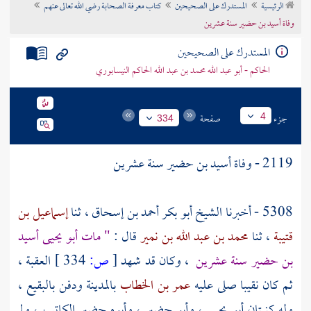
الرئيسية
المستدرك على الصحيحين
كتاب معرفة الصحابة رضي الله تعالى عنهم
تراجم الأعلام
وفاة أسيد بن حضير سنة عشرين
المستدرك على الصحيحين
الحاكم - أبو عبد الله محمد بن عبد الله الحاكم النيسابوري
جزء
صفحة
4
334
2119 - وفاة أسيد بن حضير سنة عشرين
5308 - أخبرنا الشيخ
أبو بكر أحمد بن إسحاق
، ثنا
إسماعيل بن
قتيبة
، ثنا
محمد بن عبد الله بن نمير
قال :
" مات
أبو يحيى أسيد
بن حضير
سنة عشرين
، وكان قد شهد
[
ص:
334 ]
العقبة
،
ثم كان نقيبا صلى عليه
عمر بن الخطاب
بالمدينة
ودفن
بالبقيع
،
وله كنيتان
أبو يحيى
،
وأبو حضير
، وأبوه
حضير الكاتب
، ولم