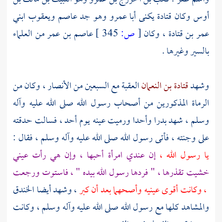
أوس
وكان
قتادة يكنى أبا عمرو
وهو جد
عاصم
ويعقوب ابني
عمر بن قتادة
، وكان
[
ص:
345 ]
عاصم بن عمر
من العلماء
بالسير وغيرها .
وشهد
قتادة بن النعمان
العقبة مع السبعين من
الأنصار
، وكان من
الرماة المذكورين من أصحاب رسول الله صلى الله عليه وآله
وسلم ، شهد
بدرا
وأحدا
ورميت عينه يوم
أحد
، فسالت حدقته
على وجنته ، فأتى رسول الله صلى الله عليه وآله وسلم ، فقال :
يا رسول الله ،
إن عندي امرأة أحبها ، وإن هي رأت عيني
خشيت تقذرها ، " فردها رسول الله بيده " ، فاستوت ورجعت
، وكانت أقوى عينيه وأصحهما بعد أن كبر
، وشهد أيضا
الخندق
والمشاهد كلها مع رسول الله صلى الله عليه وآله وسلم ، وكانت