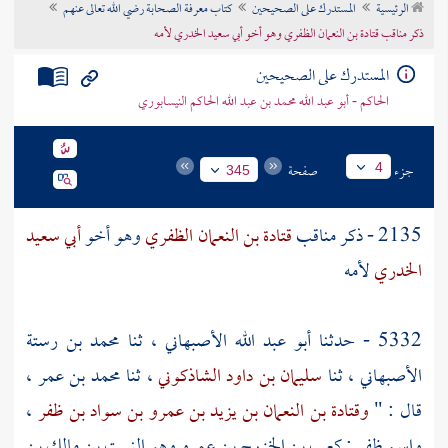
الرئيسية
المستدرك على الصحيحين
كتاب معرفة الصحابة رضي الله تعالى عنهم
تراجم الأعلام
ذكر مناقب قتادة بن النعمان الظفري وهو أخو أبي سعيد الخدري لأمه
المستدرك على الصحيحين
الحاكم - أبو عبد الله محمد بن عبد الله الحاكم النيسابوري
جزء
صفحة
4
345
2135 - ذكر مناقب
قتادة بن النعمان الظفري
وهو أخو
أبي سعيد
الخدري
لأمه
5332 - حدثنا
أبو عبد الله الأصبهاني
، ثنا
محمد بن رستة
الأصبهاني
، ثنا
سليمان بن داود الشاذكوني
، ثنا
محمد بن عمر
،
قال : "
وقتادة بن النعمان بن يزيد بن عمرو بن سواد بن ظفر
،
واسم
ظفر : كعب بن الخزرج بن عمرو
وهو
النبيت بن مالك بن