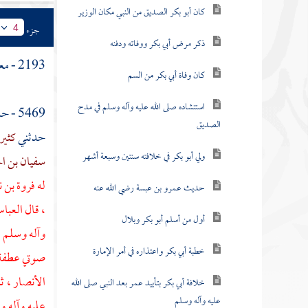
كان أبو بكر الصديق من النبي مكان الوزير
جزء
4
ذكر مرض أبي بكر ووفاته ودفنه
2193 - معجزة رمي النبي الحصاة وانهزام الكفار يوم
كان وفاة أبي بكر من السم
استنشاده صلى الله عليه وآله وسلم في مدح
5469 - حدثنا
الصديق
حدثني
كثير
ولي أبو بكر في خلافته سنتين وسبعة أشهر
سفيان بن ا
له
فروة بن ن
حديث عمرو بن عبسة رضي الله عنه
، قال العبا
أول من أسلم أبو بكر وبلال
وآله وسلم ،
خطبة أبي بكر واعتذاره في أمر الإمارة
صوتي عطفة ال
الأنصار
، ث
خلافة أبي بكر بتأييد عمر بعد النبي صلى الله
عليه وآله وسلم
عليه وآله و