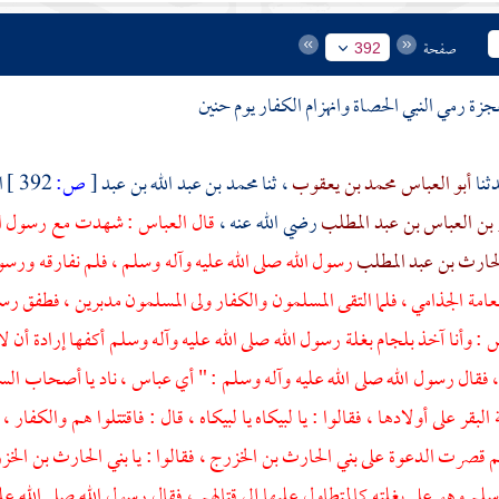
صفحة
392
حنين
أبو العباس محمد بن يعقوب
، ثنا
محمد بن عبد الله بن عبد
[
ص:
392 ]
ا
 بن العباس بن عبد المطلب
رضي الله عنه ،
قال
العباس
: شهدت مع رسول الله
لحارث بن عبد المطلب
رسول الله صلى الله عليه وآله وسلم ، فلم نفارقه ورسول
عامة الجذامي
، فلما التقى المسلمون والكفار ولى المسلمون مدبرين ، فطفق رس
س : وأنا آخذ بلجام بغلة رسول الله صلى الله عليه وآله وسلم أكفها إرادة أن ل
 فقال رسول الله صلى الله عليه وآله وسلم : " أي
عباس
، ناد يا
أصحاب الس
بقر على أولادها ، فقالوا : يا لبيكاه يا لبيكاه ، قال : فاقتتلوا هم والكفار ،
م قصرت الدعوة على
بني الحارث بن الخزرج
، فقالوا : يا
بني الحارث بن الخ
سلم وهو على بغلته كالمتطاول عليها إلى قتالهم ، فقال رسول الله صلى الله 