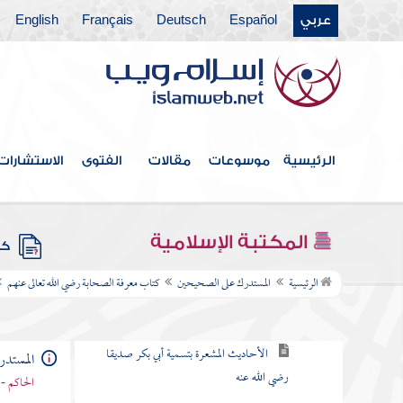
كتاب التفسير
عربي
Español
Deutsch
Français
English
كتاب تواريخ المتقدمين من الأنبياء والمرسلين
ومن كتاب آيات رسول الله صلى الله عليه وآله
وسلم التي في دلائل النبوة
كتاب الهجرة الأولى إلى الحبشة
الرئيسية
موسوعات
مقالات
الفتوى
الاستشارات
كتاب الهجرة
كتاب المغازي والسرايا
المكتبة الإسلامية
كتب
كتاب معرفة الصحابة رضي الله تعالى عنهم
الرئيسية
المستدرك على الصحيحين
كتاب معرفة الصحابة رضي الله تعالى عنهم
أبو بكر بن أبي قحافة رضي الله عنهما
الأحاديث المشعرة بتسمية أبي بكر صديقا
المستد
رضي الله عنه
الحاكم - 