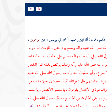
لحكم
، قال : أنا
ابن وهب
، أخبرني
يونس
، عن
الزهري
،
 صلى الله عليه وآله وسلم يوم
حنين
، فلزمت أنا ،
وأبو
 الله صلى الله عليه وآله وسلم على بغلة له بيضاء أهداها
ول الله صلى الله عليه وآله وسلم يركض بغلته قبل الكفار
ا تسرع ،
وأبو سفيان
آخذ بركاب رسول الله صلى الله عليه
مرة
" فناديتهم قال : فوالله لكأنما عطفتهم حين ما سمعوا
 والدعوة في
الأنصار
يقولون : يا معشر
الأنصار
، يا معشر
زرج
، يا
بني الحارث بن الخزرج
، فنظر رسول الله صلى الله
عليه وآله وسلم : " هذا حين حمي الوطيس " قال : ثم
أخذ