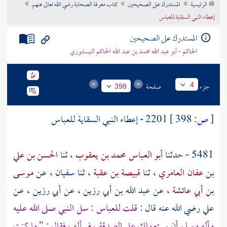
الرئيسية
المستدرك على الصحيحين
كتاب معرفة الصحابة رضي الله تعالى عنهم
تراجم الأعلام
إعطاء النبي السقاية للعباس
المستدرك على الصحيحين
الحاكم - أبو عبد الله محمد بن عبد الله الحاكم النيسابوري
جزء
صفحة
4
398
[
ص:
398 ]
2201 - إعطاء النبي السقاية للعباس
5481 - حدثنا
أبو العباس محمد بن يعقوب
، ثنا
الحسن بن علي
بن عفان العامري
، ثنا
قبيصة بن عقبة
، ثنا
سفيان
، عن
موسى
بن أبي عائشة
، عن
عبد الله بن أبي رزين
، عن
أبي رزين
، عن
علي
رضي الله عنه قال :
قلت
للعباس
: سل النبي صلى الله عليه
وآله وسلم أن يستعملك على الصدقة ، فسأله ، فقال : " ما كنت