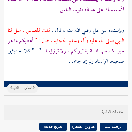
لأستعملك على غسالة ذنوب الناس
.
وبإسناده عن
علي
رضي الله عنه ، قال :
قلت
للعباس
: سل لنا
النبي صلى الله عليه وآله وسلم الحجابة ، فقال : "
أعطيكم ما هو
خير لكم منها السقاية ترزأكم ، ولا ترزؤنها
" . " كلا الحديثين
صحيحا الإسناد ولم يخرجاهما .
السابق
التالي
الخدمات العلمية
ترجمة علم
عناوين الشجرة
تخريج حديث