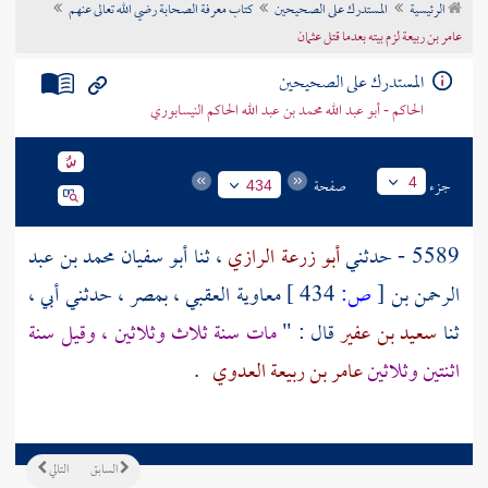
الرئيسية
المستدرك على الصحيحين
كتاب معرفة الصحابة رضي الله تعالى عنهم
تراجم الأعلام
عامر بن ربيعة لزم بيته بعدما قتل عثمان
المستدرك على الصحيحين
الحاكم - أبو عبد الله محمد بن عبد الله الحاكم النيسابوري
جزء
صفحة
4
434
5589 - حدثني
أبو زرعة الرازي
، ثنا
أبو سفيان محمد بن عبد
الرحمن بن
[
ص:
434 ]
معاوية العقبي
،
بمصر
، حدثني أبي ،
ثنا
سعيد بن عفير
قال : "
مات سنة ثلاث وثلاثين ، وقيل سنة
اثنتين وثلاثين
عامر بن ربيعة العدوي
.
السابق
التالي