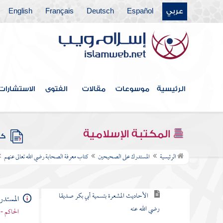
كتاب التفسير
عربي
Español
Deutsch
Français
English
كتاب تواريخ المتقدمين من الأنبياء والمرسلين
ومن كتاب آيات رسول الله صلى الله عليه وآله
وسلم التي في دلائل النبوة
كتاب الهجرة الأولى إلى الحبشة
الرئيسية
موسوعات
مقالات
الفتوى
الاستشارات
كتاب الهجرة
كتاب المغازي والسرايا
المكتبة الإسلامية
كتب
كتاب معرفة الصحابة رضي الله تعالى عنهم
الرئيسية
المستدرك على الصحيحين
كتاب معرفة الصحابة رضي الله تعالى عنهم
أبو بكر بن أبي قحافة رضي الله عنهما
الأحاديث المشعرة بتسمية أبي بكر صديقا
المستد
رضي الله عنه
الحاكم - 