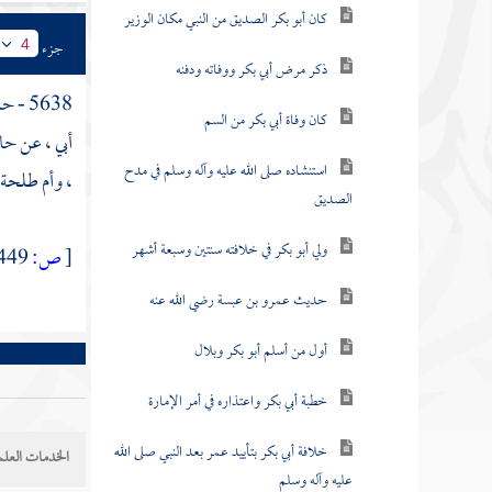
كان أبو بكر الصديق من النبي مكان الوزير
جزء
4
ذكر مرض أبي بكر ووفاته ودفنه
5638 - حدثنا
كان وفاة أبي بكر من السم
أبي ، عن
حاز
استنشاده صلى الله عليه وآله وسلم في مدح
،
وأم طلحة
الصديق
ولي أبو بكر في خلافته سنتين وسبعة أشهر
[
ص:
449 ]
حديث عمرو بن عبسة رضي الله عنه
أول من أسلم أبو بكر وبلال
خطبة أبي بكر واعتذاره في أمر الإمارة
خلافة أبي بكر بتأييد عمر بعد النبي صلى الله
الخدمات العلم
عليه وآله وسلم