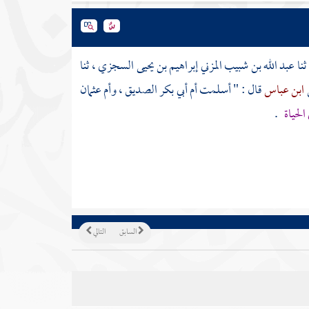
ثنا
عبد الله بن شبيب المزني إبراهيم بن يحيى السجزي
، ثنا
ابن عباس
قال : " أسلمت
أم أبي بكر الصديق
،
وأم عثمان
الحياة
.
السابق
التالي