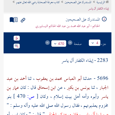
الرئيسية
المستدرك على الصحيحين
كتاب معرفة الصحابة رضي الله تعالى عنهم
تراجم الأعلام
إيذاء الكفار آل ياسر
المستدرك على الصحيحين
الحاكم - أبو عبد الله محمد بن عبد الله الحاكم النيسابوري
جزء
صفحة
4
470
2283 - إيذاء الكفار آل ياسر
5696 - حدثنا
أبو العباس محمد بن يعقوب
، ثنا
أحمد بن عبد
الجبار
، ثنا
يونس بن بكير
، عن
ابن إسحاق
قال : كان
عمار بن
ياسر
وأبوه وأمه أهل بيت إسلام ، وكان
[
ص:
470 ]
بنو
مخزوم
يعذبونهم ، فقال رسول الله صلى الله عليه وآله وسلم : "
صبرا يا
آل ياسر
، فإن موعدكم الجنة
" قال : " وكان اسم
أم