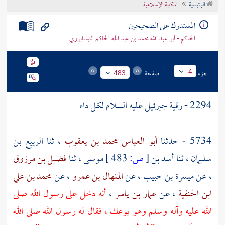
الرئيسية
المكتبة الإسلامية
تراجم الأعلام
المستدرك على الصحيحين
الحاكم - أبو عبد الله محمد بن عبد الله الحاكم النيسابوري
جزء
صفحة
4
483
2294 - رقية
جبرئيل
عليه السلام لكل داء
5734 - حدثنا
أبو العباس محمد بن يعقوب
، ثنا
الربيع بن
سليمان
، ثنا
أسد بن
[
ص:
483 ]
موسى
، ثنا
فضيل بن مرزوق
، عن
ميسرة بن حبيب
، عن
المنهال بن عمرو
، عن
محمد بن علي
ابن الحنفية
، عن
عمار بن ياسر
،
أنه دخل على رسول الله صلى
الله عليه وآله وسلم وهو يوعك ، فقال له رسول الله صلى الله