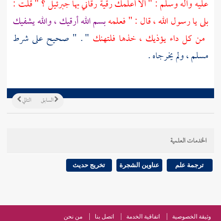
عليه وآله وسلم : " ألا أعلمك رقية رقاني بها
جبرئيل
؟ " قلت :
بلى يا رسول الله ، قال : " فعلمه
بسم الله أرقيك ، والله يشفيك
من كل داء يؤذيك ، خذها فلتهنك
" . " صحيح على شرط
مسلم
، ولم يخرجاه .
السابق
التالي
الخدمات العلمية
ترجمة علم
عناوين الشجرة
تخريج حديث
وثيقة الخصوصية
اتفاقية الخدمة
اتصل بنا
من نحن