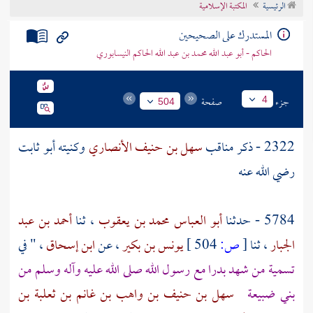
الرئيسية
المكتبة الإسلامية
تراجم الأعلام
المستدرك على الصحيحين
الحاكم - أبو عبد الله محمد بن عبد الله الحاكم النيسابوري
جزء
صفحة
4
504
2322 - ذكر مناقب
سهل بن حنيف الأنصاري
وكنيته
أبو ثابت
رضي الله عنه
5784 - حدثنا
أبو العباس محمد بن يعقوب
، ثنا
أحمد بن عبد
الجبار
، ثنا
[
ص:
504 ]
يونس بن بكير
، عن
ابن إسحاق
، " في
تسمية من شهد
بدرا
مع رسول الله صلى الله عليه وآله وسلم من
بني ضبيعة
سهل بن حنيف بن واهب بن غانم بن ثعلبة بن