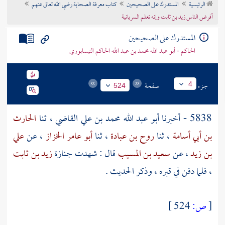
الرئيسية
المستدرك على الصحيحين
كتاب معرفة الصحابة رضي الله تعالى عنهم
تراجم الأعلام
أفرض الناس زيد بن ثابت وإنه تعلم السريانية
المستدرك على الصحيحين
الحاكم - أبو عبد الله محمد بن عبد الله الحاكم النيسابوري
جزء
صفحة
4
524
5838 - أخبرنا
أبو عبد الله محمد بن علي القاضي
، ثنا
الحارث
بن أبي أسامة
، ثنا
روح بن عبادة
، ثنا
أبو عامر الخزاز
، عن
علي
بن زيد
، عن
سعيد بن المسيب
قال : شهدت جنازة
زيد بن ثابت
، فلما دفن في قبره ، وذكر الحديث .
[
ص:
524 ]