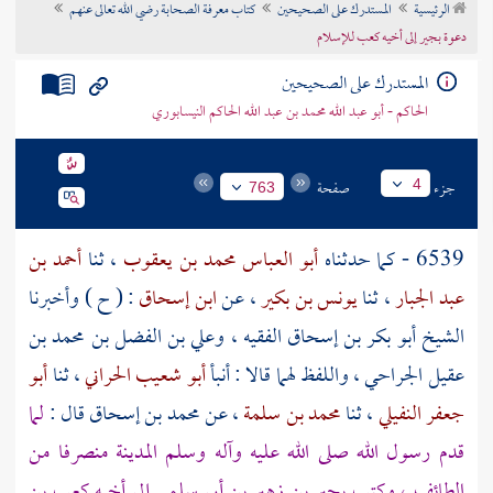
الرئيسية
المستدرك على الصحيحين
كتاب معرفة الصحابة رضي الله تعالى عنهم
تراجم الأعلام
دعوة بجير إلى أخيه كعب للإسلام
المستدرك على الصحيحين
الحاكم - أبو عبد الله محمد بن عبد الله الحاكم النيسابوري
جزء
صفحة
4
763
6539 - كما حدثناه
أبو العباس محمد بن يعقوب
، ثنا
أحمد بن
عبد الجبار
، ثنا
يونس بن بكير
، عن
ابن إسحاق
: ( ح ) وأخبرنا
الشيخ
أبو بكر بن إسحاق الفقيه
،
وعلي بن الفضل بن محمد بن
عقيل الجراحي
، واللفظ لهما قالا : أنبأ
أبو شعيب الحراني
، ثنا
أبو
جعفر النفيلي
، ثنا
محمد بن سلمة
، عن
محمد بن إسحاق
قال :
لما
قدم رسول الله صلى الله عليه وآله وسلم
المدينة
منصرفا من
الطائف
، وكتب
بجير بن زهير بن أبي سلمى
إلى أخيه
كعب بن