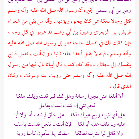
زهير بن أبي سلمى
يخبره أن رسول الله صلى الله عليه وآله وسلم
قتل رجالا
بمكة
ممن كان يهجوه ويؤذيه ، وأنه من بقي من شعراء
قريش
ابن الزبعرى
وهبيرة بن أبي وهب
قد هربوا في كل وجه ،
فإن كانت لك في نفسك حاجة فطر إلى رسول الله صلى الله عليه
وآله وسلم ، فإنه لا يقتل أحدا جاءه تائبا ، وإن أنت لم تفعل فانج
بنفسك إلى نجائك ، وقد كان
كعب
قال أبياتا نال فيها من رسول
الله صلى الله عليه وآله وسلم حتى رويت عنه وعرفت ، وكان
الذي قال :
ألا أبلغا عني
بجيرا
رسالة وهل لك فيما قلت ويلك هلكا
فخبرتني إن كنت لست بفاعل
على أي شيء ويح غيرك دلكا على خلق لم تلف أما ولا أبا
عليه ولم تلف عليه أبا لكا فإن أنت لم تفعل فلست بآسف
ولا قائل لما عثرت لعالكا سقاك بها المأمون كأسا روية