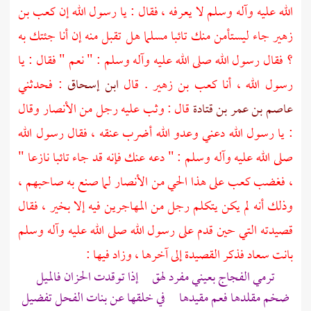
الله عليه وآله وسلم لا يعرفه ، فقال : يا رسول الله إن
كعب بن
زهير
جاء ليستأمن منك تائبا مسلما هل تقبل منه إن أنا جئتك به
؟ فقال رسول الله صلى الله عليه وآله وسلم : " نعم " فقال : يا
رسول الله ، أنا
كعب بن زهير
. قال
ابن إسحاق
: فحدثني
عاصم بن عمر بن قتادة
قال : وثب عليه رجل من
الأنصار
وقال
: يا رسول الله دعني وعدو الله أضرب عنقه ، فقال رسول الله
صلى الله عليه وآله وسلم : " دعه عنك فإنه قد جاء تائبا نازعا "
، فغضب
كعب
على هذا الحي من
الأنصار
لما صنع به صاحبهم ،
وذلك أنه لم يكن يتكلم رجل من
المهاجرين
فيه إلا بخير ، فقال
قصيدته التي حين قدم على رسول الله صلى الله عليه وآله وسلم
بانت سعاد فذكر القصيدة إلى آخرها ، وزاد فيها :
ترمي الفجاج بعيني مفرد لهق إذا توقدت الحزان فالميل
ضخم مقلدها فعم مقيدها في خلقها عن بنات الفحل تفضيل