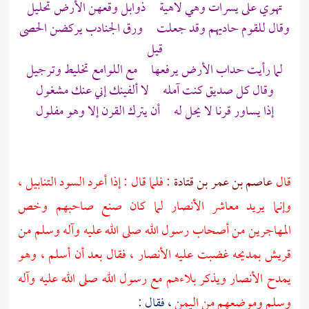
تهوي على يسرات وهي لاهية ذوابل وقعهن الأرض تحليل
وقال للقوم حاديهم وقد جعلت ورق الجنادب يركضن الحصى
قيل
لما رأيت حداب الأرض يرفعها مع اللوامع تخليط وترجيل
وقال كل صديق كنت آمله لا ألفينك إني عنك مشغول
إذا يساور قرنا لا يحل له أن يترك القرن إلا وهو مفلول
قال
عاصم بن عمر بن قتادة
: فلما قال : إذا أعرد السود التنابيل ،
وإنما يريد معاشر
الأنصار
لما كان صنع صاحبهم وخص
المهاجرين
من أصحاب رسول الله صلى الله عليه وآله وسلم من
قريش
بمديحه غضبت عليه
الأنصار
، فقال بعد أن أسلم ، وهو
يمدح
الأنصار
ويذكر بلاءهم مع رسول الله صلى الله عليه وآله
وسلم وموضعهم من
اليمن
، فقال :