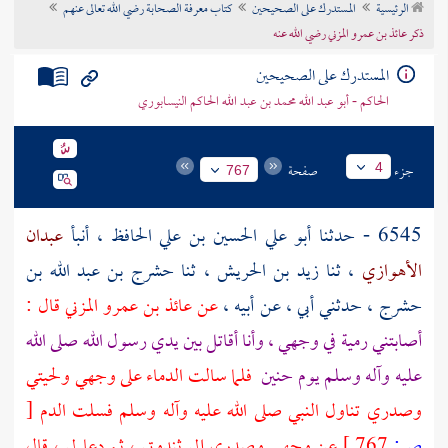
الرئيسية
المستدرك على الصحيحين
كتاب معرفة الصحابة رضي الله تعالى عنهم
تراجم الأعلام
ذكر عائذ بن عمرو المزني رضي الله عنه
المستدرك على الصحيحين
الحاكم - أبو عبد الله محمد بن عبد الله الحاكم النيسابوري
جزء
صفحة
4
767
6545 - حدثنا
أبو علي الحسين بن علي الحافظ
، أنبأ
عبدان
الأهوازي
، ثنا
زيد بن الحريش
، ثنا
حشرج بن عبد الله بن
حشرج
، حدثني أبي ، عن أبيه ،
عن
عائذ بن عمرو المزني
قال :
أصابتني رمية في وجهي ، وأنا أقاتل بين يدي رسول الله صلى الله
عليه وآله وسلم يوم
حنين
فلما سالت الدماء على وجهي ولحيتي
وصدري تناول النبي صلى الله عليه وآله وسلم فسلت الدم
[
ص:
767 ]
عن وجهي وصدري إلى ثندوتي ، ثم دعا لي ، قال