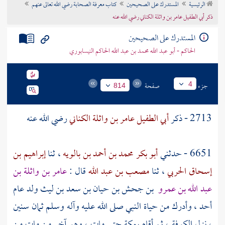
الرئيسية
المستدرك على الصحيحين
كتاب معرفة الصحابة رضي الله تعالى عنهم
تراجم الأعلام
ذكر أبي الطفيل عامر بن واثلة الكناني رضي الله عنه
المستدرك على الصحيحين
الحاكم - أبو عبد الله محمد بن عبد الله الحاكم النيسابوري
جزء
صفحة
4
814
2713 - ذكر
أبي الطفيل عامر بن واثلة الكناني
رضي الله عنه
6651 - حدثني
أبو بكر محمد بن أحمد بن بالويه
، ثنا
إبراهيم بن
إسحاق الحربي
، ثنا
مصعب بن عبد الله
قال :
عامر بن واثلة بن
عبد الله بن عمرو
بن جحش بن حيان بن سعد بن ليث
ولد عام
أحد
، وأدرك من حياة النبي صلى الله عليه وآله وسلم ثمان سنين
، نزل
الكوفة
، ثم أقام
بمكة
حتى مات ، وهو آخر من مات من