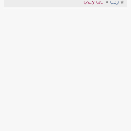
الرئيسية
المكتبة الإسلامية
تراجم الأعلام