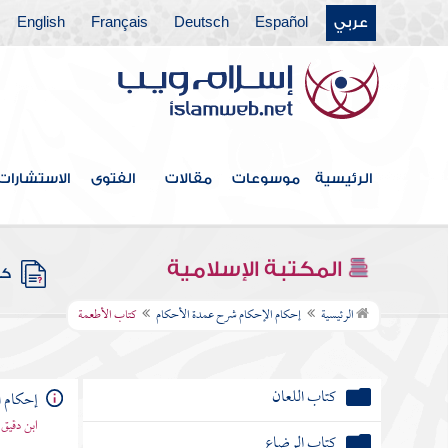
كتاب الصلاة
عربي
Español
Deutsch
Français
English
كتاب الجنائز
كتاب الزكاة
كتاب الصيام
الرئيسية
موسوعات
مقالات
الفتوى
الاستشارات
كتاب الحج
كتاب البيوع
المكتبة الإسلامية
كتب
كتاب النكاح
الرئيسية
إحكام الإحكام شرح عمدة الأحكام
كتاب الأطعمة
كتاب الطلاق
كتاب اللعان
إحكام ا
ابن دقيق
كتاب الرضاع