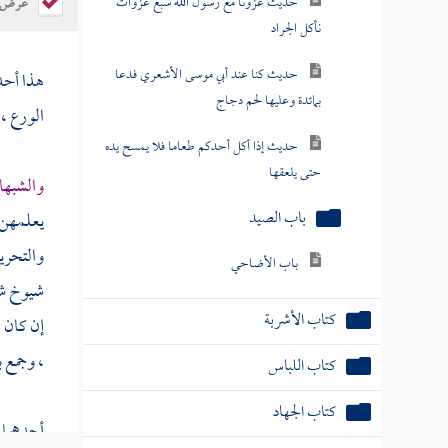
حديث غزونا مع رسول الله سبع غزوات
عرض ال
نأكل الجراد
حديث كنا عند أبي موسى الأشعري فدعا
هذا أحد
بمائدة وعليها لحم دجاج
الورع ،
حديث إذا أكل أحدكم طعاما فلا يمسح يده
حتى يلعقها
والشبها
باب الصيد
يعلمهن ك
والتحري
باب الأضاحي
شيوخ شي
كتاب الأشربة
إن كان ه
، وجمع ب
كتاب اللباس
كتاب الجهاد
أحدهما :