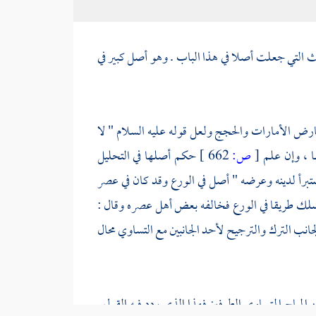
 التي جعلت أصلا في هذا الباب . وهو أصل كبير في
 تعارض الأمارات والحجج ولعل قوله عليه السلام " لا
ها ، وإن علم
[
ص:
662 ]
حكم أصلها في التحليل
ستبرأ لدينه وعرضه " أصل في الورع وقد كان في عصر
 سلك طريقا في الورع فخالفه بعض أهل عصره وقال :
لجانب الترك والترجيح لأحد الجانبين مع التساوي محال
 المباح المتساوي الطرفين فهذا الذي ردد فيه القول .