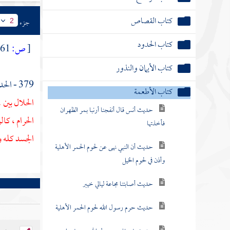
كتاب القصاص
جزء
2
كتاب الحدود
[
ص:
661 ]
كتاب الأيمان والنذور
379 - الحديث الأول : عن
كتاب الأطعمة
الحلال بين 
حديث أنس قال أنفجنا أرنبا بمر الظهران
الحرام ، كا
فأخذتها
الجسد كله و
حديث أن النبي نهى عن لحوم الحمر الأهلية
وأذن في لحوم الخيل
حديث أصابتنا مجاعة ليالي خيبر
حديث حرم رسول الله لحوم الحمر الأهلية