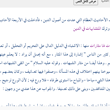
حاشية
 الأحاديث العظام التي عدت من أصول الدين ، فأدخلت في الأربعة الأحاديث
 وترك
المتشابهات في الدين
ت لها مثارات
منها : الاشتباه في الدليل الدال على التحريم أو التحليل ، أو
ثير من الناس " إشارة إلى هذا المثار ، مع أنه يحمل أن يراد : لا يعلم عين
م . وهذا أيضا من مثار الشبهات . وقوله عليه السلام " من اتقى الشبهات ا
وخنا بينهم اختلاف في هذه المسألة ، وصنفوا فيها تصانيف ، وكان بعضهم
ذا الشيء مباحا - والمباح ما استوى طرفاه - فلا ورع فيه ; لأن الورع ترجيح 
ين المتناقضين ، وبنى على ذلك تصنيفا . والجواب عن هذا
عندي
من وجهين :
 أن المباح قد يطلق على ما لا حرج في فعله ، وإن لم يتساو طرفاه وهذا أعم من