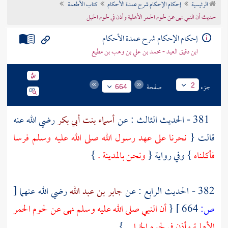
الرئيسية
إحكام الإحكام شرح عمدة الأحكام
كتاب الأطعمة
تراجم الأعلام
حديث أن النبي نهى عن لحوم الحمر الأهلية وأذن في لحوم الخيل
إحكام الإحكام شرح عمدة الأحكام
ابن دقيق العيد - محمد بن علي بن وهب بن مطيع
جزء
صفحة
2
664
381 - الحديث الثالث : عن
أسماء بنت أبي بكر
رضي الله عنه
قالت {
نحرنا على عهد رسول الله صلى الله عليه وسلم فرسا
فأكلناه
} وفي رواية {
ونحن
بالمدينة
.
}
382 - الحديث الرابع : عن
جابر بن عبد الله
رضي الله عنهما
[
ص:
664 ]
{
أن النبي صلى الله عليه وسلم نهى عن لحوم الحمر
الأهلية وأذن في لحوم الخيل .
}