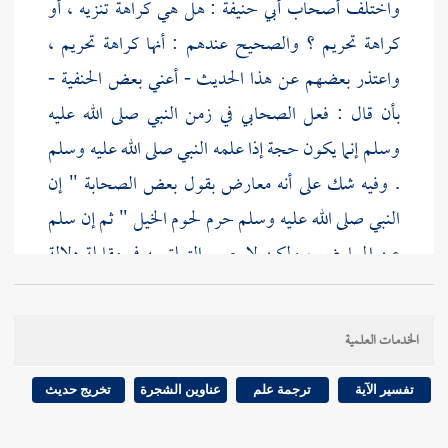
واختلف أصحاب
أبي حنيفة
: هل هي كراهة تنزيه ، أو
كراهة تحريم ؟ والصحيح عندهم : أنها كراهة تحريم ،
واعتذر بعضهم عن هذا الحديث - أعني بعض الحنفية -
بأن قال : فعل الصحابي في زمن النبي صلى الله عليه
وسلم إنما يكون حجة إذا علمه النبي صلى الله عليه وسلم
. وفيه شك على أنه معارض بقول بعض الصحابة " إن
النبي صلى الله عليه وسلم حرم لحوم الخيل " ثم إن سلم
عن المعارض ، ولكن لا يصح التعلق به في مقابلة دلالة
النص .
الخدمات العلمية
وهذا إشارة إلى ثلاثة أجوبة : فأما الأول : فإنما يرد على
هذه الرواية والرواية الأخرى
لجابر .
وأما الرواية التي
تفسير الآية
ترجمة علم
عناوين الشجرة
تخريج حديث
فيها " وأذن في لحوم الخيل " فلا يرد عليها التعلق .