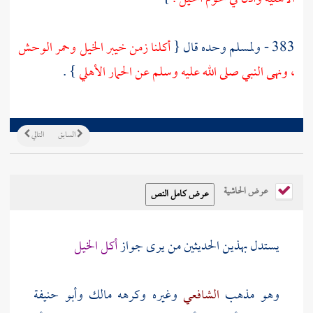
383 -
ولمسلم
وحده قال {
أكلنا زمن
خيبر
الخيل وحمر الوحش
، ونهى النبي صلى الله عليه وسلم عن الحمار الأهلي
} .
السابق
التالي
عرض الحاشية
يستدل بهذين الحديثين من يرى جواز
أكل الخيل
وهو مذهب
الشافعي
وغيره وكرهه
مالك
وأبو حنيفة