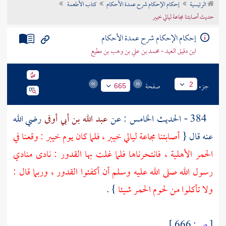
الرئيسية
إحكام الإحكام شرح عمدة الأحكام
كتاب الأطعمة
تراجم الأعلام
حديث أصابتنا مجاعة ليالي خيبر
إحكام الإحكام شرح عمدة الأحكام
ابن دقيق العيد - محمد بن علي بن وهب بن مطيع
جزء
صفحة
2
665
384 - الحديث الخامس : عن
عبد الله بن أبي أوفى
رضي الله
عنه قال {
أصابتنا مجاعة ليالي
خيبر
، فلما كان يوم
خيبر
: وقعنا في
الحمر الأهلية ، فانتحرناها فلما غلت بها القدور : نادى منادي
رسول الله صلى الله عليه وسلم أن أكفئوا القدور ، وربما قال :
ولا تأكلوا من لحوم الحمر شيئا
} .
[
ص:
666 ]