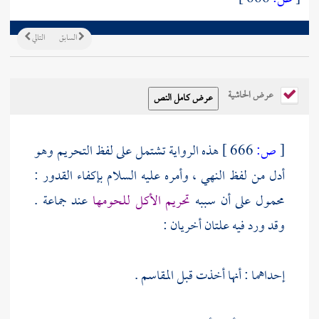
السابق
التالي
عرض الحاشية
[
ص:
666 ]
هذه الرواية تشتمل على لفظ التحريم وهو
أدل من لفظ النهي ، وأمره عليه السلام بإكفاء القدور :
محمول على أن سببه
تحريم الأكل للحومها
عند جماعة .
وقد ورد فيه علتان أخريان :
إحداهما : أنها أخذت قبل المقاسم .