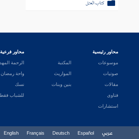
كتاب العتق
محاور رئيسية
محاور فرعية
موسوعات
المكتبة
الرحمة المهد
صوتيات
المواريث
واحة رمضان
مقالات
بنين وبنات
نسك
فتاوى
للشباب فقط
استشارات
عربي
Español
Deutsch
Français
English