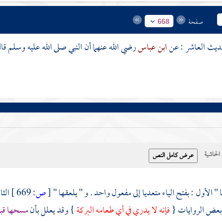
صفحة
668
ابن عباس
رضي الله عنهما أن النبي صلى الله عليه وسلم ق
حاشية
 " الأول : بفتح الياء متعديا إلى مفعول واحد . و " يلعقها "
[
ص:
669 ]
الثا
ي بعض الروايات {
فإنه لا يدري في أي طعامه البركة
} وقد يعلل بأن
مسحها قب