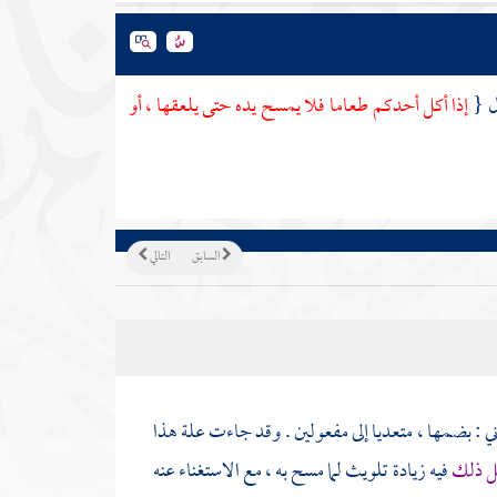
ال {
إذا أكل أحدكم طعاما فلا يمسح يده حتى يلعقها ، أو
السابق
التالي
ني : بضمها ، متعديا إلى مفعولين . وقد جاءت علة هذا
ل ذلك
فيه زيادة تلويث لما مسح به ، مع الاستغناء عنه