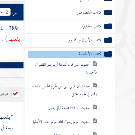
كتاب القصاص
جزء
2
كتاب الحدود
389 - الحديث العاشر : عن
يلعقها
} .
كتاب الأيمان والنذور
كتاب الأطعمة
حديث أنس قال أنفجنا أرنبا بمر الظهران
فأخذتها
حديث أن النبي نهى عن لحوم الحمر الأهلية
عرض ال
وأذن في لحوم الخيل
حديث أصابتنا مجاعة ليالي خيبر
" يلعقها
حديث حرم رسول الله لحوم الحمر الأهلية
مبينة ف