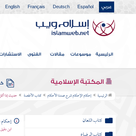
كتاب الصلاة
عربي
Español
Deutsch
Français
English
كتاب الجنائز
كتاب الزكاة
كتاب الصيام
الرئيسية
موسوعات
مقالات
الفتوى
الاستشارات
كتاب الحج
كتاب البيوع
المكتبة الإسلامية
كتب
كتاب النكاح
الرئيسية
إحكام الإحكام شرح عمدة الأحكام
كتاب الأطعمة
حديث إذا أكل 
كتاب الطلاق
كتاب اللعان
إحكام ا
ابن دقيق
كتاب الرضاع