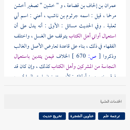
عمران بن إلحاف بن قضاعة
، و "
خشين "
تصغير أخشن
مرخما ، قيل : اسمه
جرثوم بن ناشب ،
أعني : اسم
أبي
ثعلبة
. وفي الحديث مسائل : الأولى : أنه يدل على أن
استعمال أواني أهل الكتاب
يتوقف على الغسل ، واختلف
الفقهاء في ذلك ، بناء على قاعدة تعارض الأصل والغالب
وذكروا
[
ص:
670 ]
الخلاف
فيمن يتدين باستعمال
النجاسة من المشركين وأهل الكتاب
كذلك ، وإن كان قد
فرق بينهم وبين أولئك ; لأنهم يتدينون باستعمال الخمر ،
أو يكثرون ملابستها ، فالنصارى : لا يجتنبون النجاسات
، ومنهم من يتدين بملابستها كالرهبان فلا وجه
الخدمات العلمية
لإخراجهم ممن يتدين باستعمال النجاسات . والحديث
جار على مقتضى ترجيح غلبة الظن فإن المستفاد من
ترجمة علم
عناوين الشجرة
تخريج حديث
الغالب راجح على الظن المستفاد من الأصل .