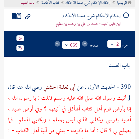
الرئيسية
إحكام الإحكام شرح عمدة الأحكام
كتاب الأطعمة
باب الصيد
تراجم الأعلام
إحكام الإحكام شرح عمدة الأحكام
ابن دقيق العيد - محمد بن علي بن وهب بن مطيع
جزء
صفحة
2
669
باب الصيد
390 - الحديث الأول : عن
أبي ثعلبة الخشني
رضي الله عنه قال
{
أتيت رسول الله صلى الله عليه وسلم فقلت : يا رسول الله ،
إنا بأرض قوم أهل كتاب أفنأكل في آنيتهم ؟ وفي أرض صيد ،
أصيد بقوسي وبكلبي الذي ليس بمعلم ، وبكلبي المعلم . فما
يصلح لي ؟ قال : أما ما ذكرت - يعني من آنية أهل الكتاب - :