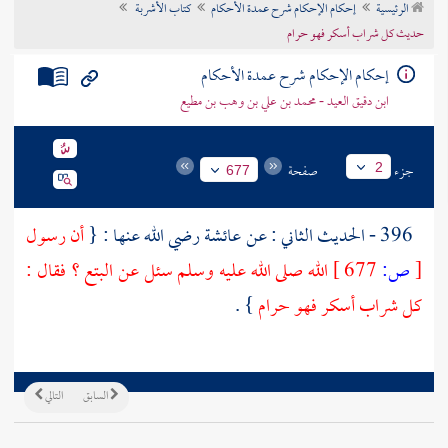
الرئيسية
إحكام الإحكام شرح عمدة الأحكام
كتاب الأشربة
تراجم الأعلام
حديث كل شراب أسكر فهو حرام
إحكام الإحكام شرح عمدة الأحكام
ابن دقيق العيد - محمد بن علي بن وهب بن مطيع
جزء
صفحة
2
677
396 - الحديث الثاني : عن
عائشة
رضي الله عنها : {
أن رسول
[
ص:
677 ]
الله صلى الله عليه وسلم سئل عن البتع ؟ فقال :
كل شراب أسكر فهو حرام
} .
السابق
التالي