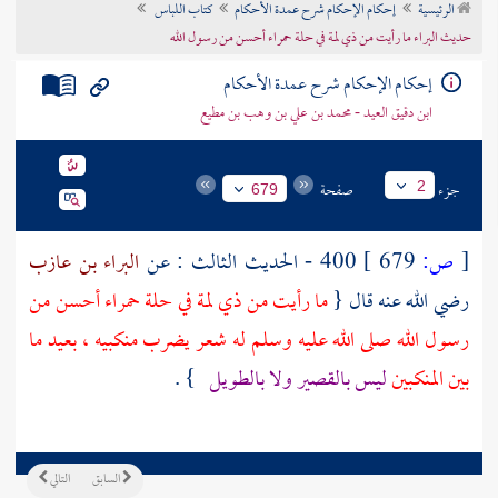
الرئيسية
إحكام الإحكام شرح عمدة الأحكام
كتاب اللباس
تراجم الأعلام
حديث البراء ما رأيت من ذي لمة في حلة حمراء أحسن من رسول الله
إحكام الإحكام شرح عمدة الأحكام
ابن دقيق العيد - محمد بن علي بن وهب بن مطيع
جزء
صفحة
2
679
[
ص:
679 ]
400 - الحديث الثالث : عن
البراء بن عازب
رضي الله عنه قال {
ما رأيت من ذي لمة في حلة حمراء أحسن من
رسول الله صلى الله عليه وسلم له شعر يضرب منكبيه ، بعيد ما
بين المنكبين
ليس بالقصير ولا بالطويل
} .
السابق
التالي