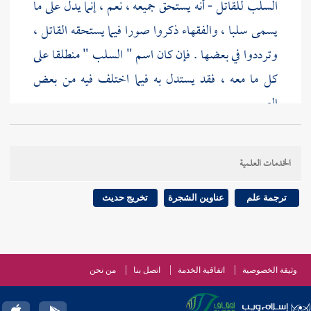
السلب للقاتل - أنه يستحق جميعه ، نعم ، إنما يدل على ما
يسمى سلبا ، والفقهاء ذكروا صورا فيما يستحقه القاتل ،
وترددوا في بعضها . فإن كان اسم " السلب " منطلقا على
كل ما معه ، فقد يستدل به فيما اختلف فيه من بعض
الصور .
الخدمات العلمية
ترجمة علم
عناوين الشجرة
تخريج حديث
وثيقة الخصوصية
اتفاقية الخدمة
اتصل بنا
من نحن