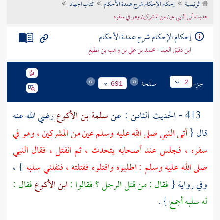
الرئيسية
إحكام الإحكام شرح عمدة الأحكام
كتاب الجهاد
تراجم الأعلام
حديث أتى النبي عين من المشركين وهو في سفره
إحكام الإحكام شرح عمدة الأحكام
ابن دقيق العيد - محمد بن علي بن وهب بن مطيع
جزء
صفحة
2
691
413 - الحديث الثامن : عن
سلمة بن الأكوع
رضي الله عنه
قال {
أتى النبي صلى الله عليه وسلم عين من المشركين ، وهو في
سفره ، فجلس عند أصحابه يتحدث ، ثم انفتل ، فقال النبي
صلى الله عليه وسلم : اطلبوه واقتلوه فقتلته ، فنفلني سلبه
} ،
وفي رواية {
فقال : من قتل الرجل ؟ فقالوا :
ابن الأكوع
فقال :
له سلبه أجمع
} .