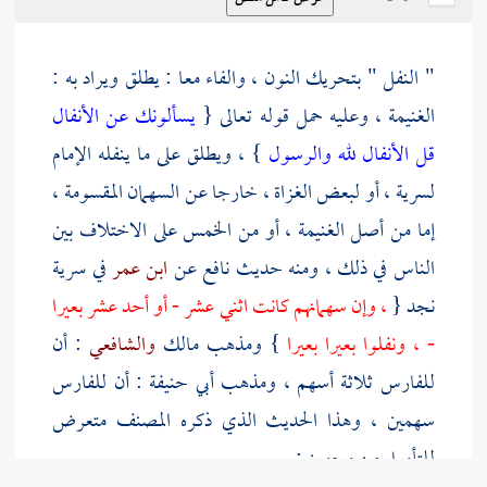
" النفل " بتحريك النون ، والفاء معا : يطلق ويراد به :
الغنيمة ، وعليه حمل قوله تعالى {
يسألونك عن الأنفال
قل الأنفال لله والرسول
} ، ويطلق على ما ينفله الإمام
لسرية ، أو لبعض الغزاة ، خارجا عن السهمان المقسومة ،
إما من أصل الغنيمة ، أو من الخمس على الاختلاف بين
الناس في ذلك ، ومنه حديث
نافع
عن
ابن عمر
في سرية
نجد
{
، وإن سهمانهم كانت اثني عشر - أو أحد عشر بعيرا
- ، ونفلوا بعيرا بعيرا
} ومذهب
مالك
والشافعي
: أن
للفارس ثلاثة أسهم ، ومذهب
أبي حنيفة
: أن للفارس
سهمين ، وهذا الحديث الذي ذكره
المصنف
متعرض
للتأويل من وجهين :