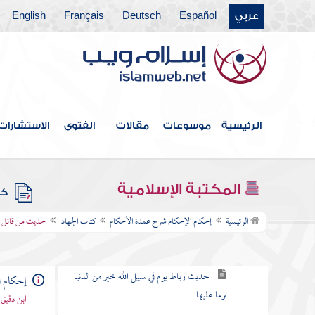
عربي
Español
Deutsch
Français
English
كتاب القصاص
كتاب الحدود
كتاب الأيمان والنذور
كتاب الأطعمة
الرئيسية
موسوعات
مقالات
الفتوى
الاستشارات
كتاب الأشربة
كتاب اللباس
المكتبة الإسلامية
كتب
كتاب الجهاد
الرئيسية
إحكام الإحكام شرح عمدة الأحكام
كتاب الجهاد
حديث من قاتل لتك
حديث أيها الناس لا تتمنوا لقاء العدو
حديث رباط يوم في سبيل الله خير من الدنيا
إحكام ا
وما عليها
ابن دقيق