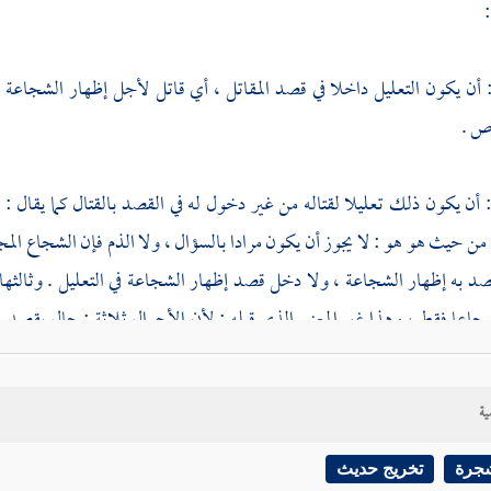
 أن يكون التعليل داخلا في قصد المقاتل ، أي قاتل لأجل إظهار الشجاعة
ص .
 : أن يكون ذلك تعليلا لقتاله من غير دخول له في القصد بالقتال كما يقال 
ن حيث هو هو : لا يجوز أن يكون مرادا بالسؤال ، ولا الذم فإن الشجاع المجاه
د به إظهار الشجاعة ، ولا دخل قصد إظهار الشجاعة في التعليل . وثالثها : 
جاعا فقط ، وهذا غير المعنى الذي قبله ; لأن الأحوال ثلاثة : حال يقصد به
وحال يقاتل فيها ; لأنه شجاع ، إلا أنه لم يقصد إعلاء كلمة الله تعالى ، ولا 
وكانت طبيعته المسارعة إلى القتال : يبدأ بالقتال لطبيعته ، وقد لا يستحضر أحد
ية
لى ، ويوضح الفرق بينهما أيضا : أن المعنى الثاني لا ينافيه وجود قصد فإنه يقا
 لأنه شجاع ، فإن الجبن مناف للقتال ، مع كل قصد يفرض .
شجرة
تخريج حديث