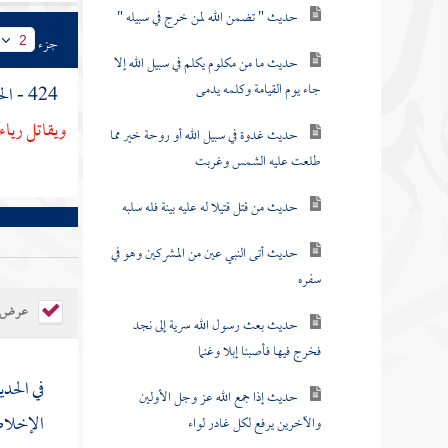
حديث " تضمن الله لمن خرج في سبيله "
جزء
2
حديث ما من مكلوم يكلم في سبيل الله إلا
جاء يوم القيامة وكلمه يدمى
424 - الحديث التاسع عشر : عن
ويقاتل رياء
حديث غدوة في سبيل الله أو روحة خير مما
طلعت عليه الشمس وغربت
حديث من قتل قتيلا له عليه بينة فله سلبه
حديث أتى النبي عين من المشركين وهو في
سفره
عرض ال
حديث بعث رسول الله سرية إلى نجد
فخرج فيها فأصبنا إبلا وغنما
في الحد
حديث إذا جمع الله عز وجل الأولين
الإخلاص
والآخرين يرفع لكل غادر لواء