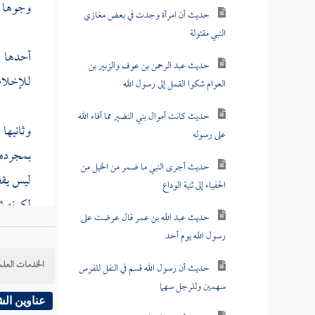
وجوها :
حديث أن امرأة وجدت في بعض مغازي
النبي مقتولة
أحدها :
حديث عبد الرحمن بن عوف والزبير بن
للإخلا
العوام شكوا القمل إلى رسول الله
حديث كانت أموال بني النضير مما أفاء الله
وثانيها
على رسوله
بمجرده م
حديث أجرى النبي ما ضمر من الخيل من
ليس يقص
الحفياء إلى ثنية الوداع
لكونه ش
حديث عبد الله بن عمر قال عرضت على
تعالى ، 
رسول الله يوم أحد
الحرب ، 
الخدمات العلم
حديث أن رسول الله قسم في النفل للفرس
الله تعا
سهمين وللرجل سهما
للرياء ;
عناوين ال