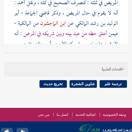
المريض في ثلثه : كتصرف الصحيح في كله ، ونقل
أحمد
:
أنه لا يقوم في حال المريض ، وذكر قاضي الجماعة -
أبو
الوليد بن رشد
المالكي عن
ابن الماجشون
من المالكية -
فيمن
أعتق حظه من عبد بينه وبين شريكه في المرض
: أنه
لا يقوم عليه نصيب شريكه إلا من رأس ماله ، إن صح ،
وإن لم يصح : لم يقوم في الثلث على حال ، وعتق منه حظه
وحده ، والعموم كما ذكرنا يقتضي التقويم ، وتخصيصه بما
الخدمات العلمية
يحتمله
[
ص:
706 ]
الثلث : مأخوذ من الدليل الدال
على اختصاص
تصرف المريض بالتبرعات في الثلث
.
ترجمة علم
عناوين الشجرة
تخريج حديث
الثاني : العموم يدخل فيه المسلم والكافر ، وللمالكية
تصرف في ذلك فإن كان الشريكان ، والعبد كفارا : لم
وثيقة الخصوصية
اتفاقية الخدمة
اتصل بنا
من نحن
يلزموا بالتقويم ، وإن كانا مسلمين ، والعبد كافرا :