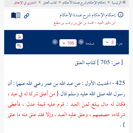
الرئيسية
إحكام الإحكام شرح عمدة الأحكام
كتاب العتق
التجزي في الإعتاق
تراجم الأعلام
إحكام الإحكام شرح عمدة الأحكام
ابن دقيق العيد - محمد بن علي بن وهب بن مطيع
جزء
صفحة
2
705
[
ص:
705 ]
كتاب العتق
425 - الحديث الأول : عن
عبد الله بن عمر
رضي الله عنهما : أن
رسول الله صلى الله عليه وسلم قال {
من أعتق شركا له في عبد ،
فكان له مال يبلغ ثمن العبد : قوم عليه قيمة عدل ، فأعطى
شركاءه حصصهم ، وعتق عليه العبد ، وإلا فقد عتق منه ما عتق
} .