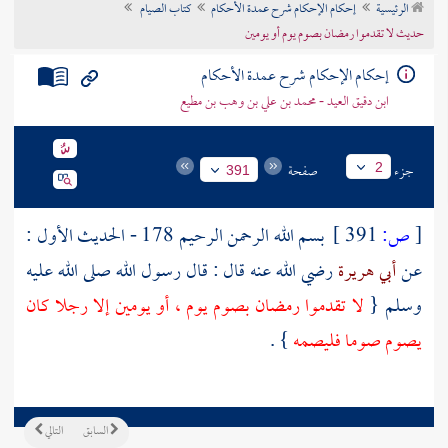
الرئيسية
إحكام الإحكام شرح عمدة الأحكام
كتاب الصيام
تراجم الأعلام
حديث لا تقدموا رمضان بصوم يوم أو يومين
إحكام الإحكام شرح عمدة الأحكام
ابن دقيق العيد - محمد بن علي بن وهب بن مطيع
جزء
صفحة
2
391
[
ص:
391 ]
بسم الله الرحمن الرحيم 178 - الحديث الأول :
عن
أبي هريرة
رضي الله عنه قال : قال رسول الله صلى الله عليه
وسلم {
لا تقدموا رمضان بصوم يوم ، أو يومين إلا رجلا كان
يصوم صوما فليصمه
} .
السابق
التالي