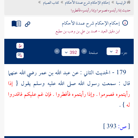
الرئيسية
إحكام الإحكام شرح عمدة الأحكام
كتاب الصيام
تراجم الأعلام
حديث إذا رأيتموه فصوموا وإذا رأيتموه فأفطروا
إحكام الإحكام شرح عمدة الأحكام
ابن دقيق العيد - محمد بن علي بن وهب بن مطيع
جزء
صفحة
2
392
179 - الحديث الثاني : عن
عبد الله بن عمر
رضي الله عنهما
قال : سمعت رسول الله صلى الله عليه وسلم يقول {
إذا
رأيتموه فصوموا . وإذا رأيتموه فأفطروا . فإن غم عليكم فاقدروا
له
} .
[
ص:
393 ]