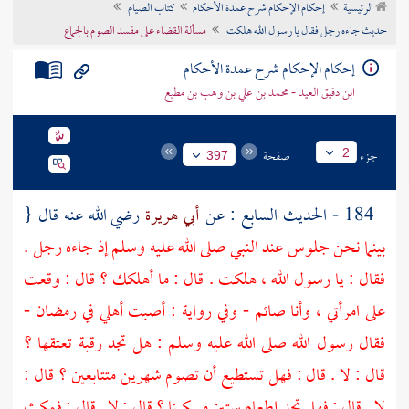
الرئيسية
إحكام الإحكام شرح عمدة الأحكام
كتاب الصيام
تراجم الأعلام
حديث جاءه رجل فقال يا رسول الله هلكت
مسألة القضاء على مفسد الصوم بالجماع
إحكام الإحكام شرح عمدة الأحكام
ابن دقيق العيد - محمد بن علي بن وهب بن مطيع
جزء
صفحة
2
397
184 - الحديث السابع : عن
أبي هريرة
رضي الله عنه قال {
بينما نحن جلوس عند النبي صلى الله عليه وسلم إذ جاءه رجل .
فقال : يا رسول الله ، هلكت . قال : ما أهلكك ؟ قال : وقعت
على امرأتي ، وأنا صائم - وفي رواية : أصبت أهلي في رمضان -
فقال رسول الله صلى الله عليه وسلم : هل تجد رقبة تعتقها ؟
قال : لا . قال : فهل تستطيع أن تصوم شهرين متتابعين ؟ قال :
لا . قال : فهل تجد إطعام ستين مسكينا ؟ قال : لا . قال : فمكث