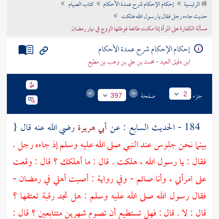
الرئيسية
إحكام الإحكام شرح عمدة الأحكام
كتاب الصيام
تراجم الأعلام
حديث جاءه رجل فقال يا رسول الله هلكت
مسألة الكفارة على المرأة إذا مكنت طائعة فوطئها الزوج في نهار رمضان
إحكام الإحكام شرح عمدة الأحكام
ابن دقيق العيد - محمد بن علي بن وهب بن مطيع
جزء
صفحة
2
397
184 - الحديث السابع : عن
أبي هريرة
رضي الله عنه قال {
بينما نحن جلوس عند النبي صلى الله عليه وسلم إذ جاءه رجل .
فقال : يا رسول الله ، هلكت . قال : ما أهلكك ؟ قال : وقعت
على امرأتي ، وأنا صائم - وفي رواية : أصبت أهلي في رمضان -
فقال رسول الله صلى الله عليه وسلم : هل تجد رقبة تعتقها ؟
قال : لا . قال : فهل تستطيع أن تصوم شهرين متتابعين ؟ قال :