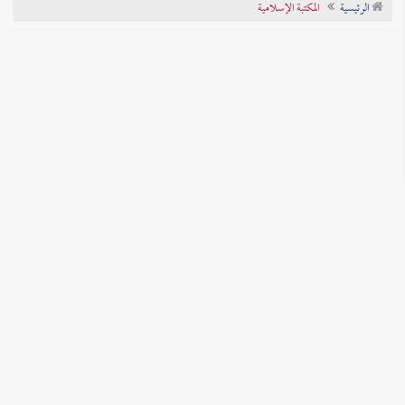
الرئيسية
المكتبة الإسلامية
تراجم الأعلام