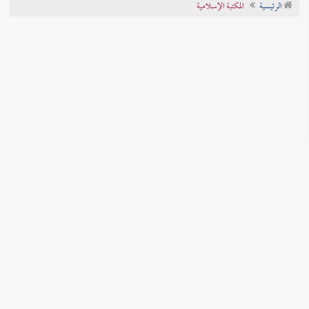
الرئيسية
المكتبة الإسلامية
تراجم الأعلام