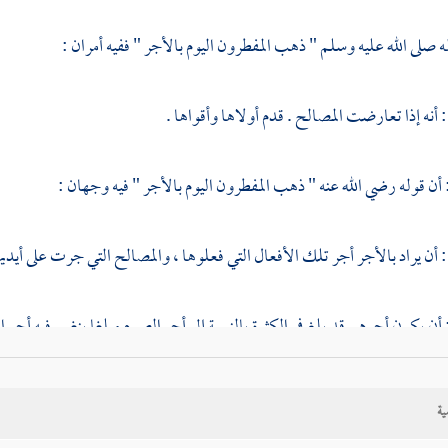
ه صلى الله عليه وسلم " ذهب المفطرون اليوم بالأجر " ففيه أمران :
 أنه إذا تعارضت المصالح . قدم أولاها وأقواها .
: أن قوله رضي الله عنه " ذهب المفطرون اليوم بالأجر " فيه وجهان :
 أن يراد بالأجر أجر تلك الأفعال التي فعلوها ، والمصالح التي جرت على أيديه
: أن يكون أجرهم قد بلغ في الكثرة بالنسبة إلى أجر الصوم مبلغا ينغمر فيه أ
فطر . وهذا قريب مما يقوله بعض الناس في إحباط الأعمال الصالحة ببعض الكب
يحصل من عقاب الكبيرة ، فكأنه كالمعدوم المحبط ، وإن كان الصوم ههنا ليس 
ية
يجعل كالمعدوم مبالغة . وهذا قد يوجد مثله في التصرفات الوجودية ، وأعمال