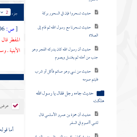
حديث تسحروا فإن في السحور بركة
جزء
2
حديث تسحرنا مع رسول الله ثم قام إلى
[
ص:
406 ]
الصلاة
المفطر قال 
حديث أن رسول الله كان يدركه الفجر وهو
الأبنية . و
جنب من أهله ثم يغتسل ويصوم
حديث من نسي وهو صائم فأكل أو شرب
فليتم صومه
حديث جاءه رجل فقال يا رسول الله
هلكت
عرض ال
حديث أن حمزة بن عمرو الأسلمي قال
للنبي أأصوم في السفر
أما قوله