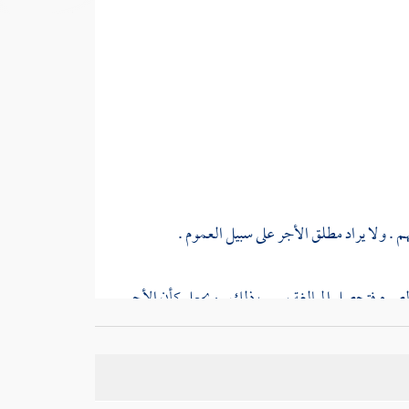
م . ولا يراد مطلق الأجر على سبيل العموم .
جر الصوم فتحصل المبالغة بسبب ذلك . ويجعل كأن الأجر
ائر ، وأن ثواب ذلك العمل صار مغمورا جدا بالنسبة
من المحبطات ، ولكن المقصود : التشبيه في أن ما قل
 الناس في مقابلتهم حسنات من يفعل معهم منها شيئا