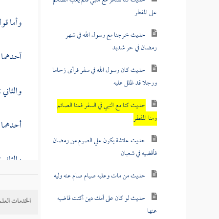
حديث كنا نسافر مع النبي فلم يعب الصائم
على المفطر
وأما قول
حديث خرجنا مع رسول الله في شهر
رمضان في حر شديد
أحدهما :
حديث كان رسول الله في سفر فرأى زحاما
ورجلا قد ظلل عليه
والثاني 
حديث كنا مع النبي في السفر فمنا الصائم
ومنا المفطر
أحدهما :
حديث عائشة يكون علي الصوم من رمضان
فأقضيه في شعبان
والثاني 
كله للم
حديث من مات وعليه صيام صام عنه وليه
إلى ما 
حديث لو كان على أمك دين أكنت قاضيه
الخدمات العلم
جدا قد 
عنها