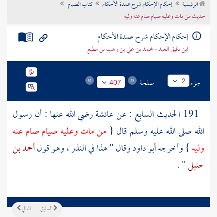
الرئيسية
إحكام الإحكام شرح عمدة الأحكام
كتاب الصيام
تراجم الأعلام
حديث من مات وعليه صيام صام عنه وليه
إحكام الإحكام شرح عمدة الأحكام
ابن دقيق العيد - محمد بن علي بن وهب بن مطيع
جزء
صفحة
2
407
191 الحديث السابع : عن
عائشة
رضي الله عنها : أن رسول
الله صلى الله عليه وسلم قال {
من مات وعليه صيام صام عنه
وليه
} وأخرجه
أبو داود
وقال " هذا في النذر ، وهو قول
أحمد بن
حنبل
" .
السابق
التالي