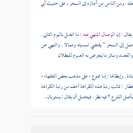
عله . ومن الناس من أجازه إلى السحر ، على حديث
أبي
 يقال : إن
الوصال المنهي عنه
: ما اتصل باليوم الثاني .
واصل إلى السحر " يقتضي تسميته وصالا . والنهي عن
ة والفصد وسائر ما يتعرض به الصوم للبطلان
ة . وإبطالها : إما ممنوع - على مذهب بعض الفقهاء -
الإفطار : كانت رتبة هذه الكراهة أخف من رتبة الكراهة
ل الشرع ؟ فيه نظر . فيحتمل أن يقال : يستويان .
لمصالح المتعلقة به أقوى وأرجح ; لأنها انتهضت سببا
صل الوجوب - فلا يساويه في مقدار المصلحة . فإن