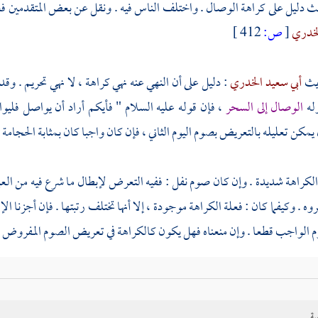
يث دليل على كراهة الوصال . واختلف الناس فيه . ونقل عن بعض المتقدمين ف
لخدري
[
ص:
412 ]
يث
أبي سعيد الخدري
: دليل على أن النهي عنه نهي كراهة ، لا نهي تحريم . وقد
وله
الوصال إلى السحر
، فإن قوله عليه السلام " فأيكم أراد أن يواصل فلي
مكن تعليله بالتعريض بصوم اليوم الثاني ، فإن كان واجبا كان بمثابة الحجام
كراهة شديدة . وإن كان صوم نفل : ففيه التعرض لإبطال ما شرع فيه من العباد
وه . وكيفما كان : فعلة الكراهة موجودة ، إلا أنها تختلف رتبتها . فإن أجزنا 
م الواجب قطعا . وإن منعناه فهل يكون كالكراهة في تعريض الصوم المفروض بأص
ما في الوجوب . ويحتمل أن يقال : لا يستويان ; لأن ما ثبت بأصل الشرع ، فا
. وأما ما ثبت وجوبه بالنذر - وإن كان مساويا للواجب بأصل الشرع في أ
ية