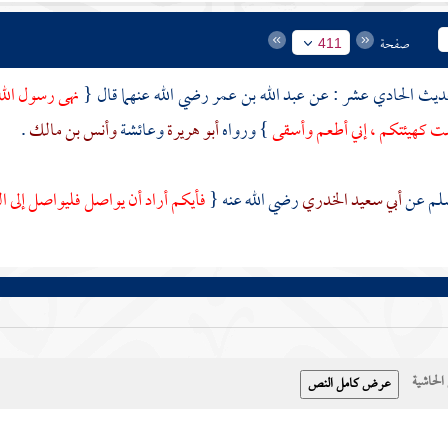
صفحة
411
عبد الله بن عمر
رضي الله عنهما قال {
نهى رسول الله
ست كهيئتكم ، إني أطعم وأسقى
} ورواه
أبو هريرة
وعائشة
وأنس بن مالك
.
لم
عن
أبي سعيد الخدري
رضي الله عنه {
فأيكم أراد أن يواصل فليواصل إلى 
حاشية