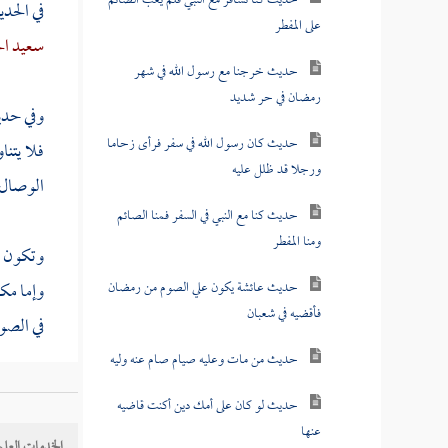
حديث كنا نسافر مع النبي فلم يعب الصائم
في الحد
على المفطر
سعيد ا
حديث خرجنا مع رسول الله في شهر
رمضان في حر شديد
وفي حد
حديث كان رسول الله في سفر فرأى زحاما
فلا يتنا
ورجلا قد ظلل عليه
الوصال ي
حديث كنا مع النبي في السفر فمنا الصائم
ومنا المفطر
وتكون ال
حديث عائشة يكون علي الصوم من رمضان
وإما مكر
فأقضيه في شعبان
في الصو
حديث من مات وعليه صيام صام عنه وليه
لاستوائه
حديث لو كان على أمك دين أكنت قاضيه
للوجوب 
عنها
الخدمات العلم