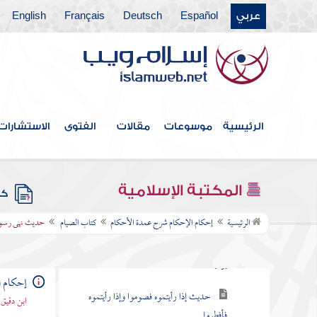
عربي
Español
Deutsch
Français
English
فهرس الكتاب
كتاب الطهارة
كتاب الصلاة
الرئيسية
موسوعات
مقالات
الفتوى
الاستشارات
كتاب الجنائز
كتاب الزكاة
المكتبة الإسلامية
كتب
كتاب الصيام
الرئيسية
إحكام الإحكام شرح عمدة الأحكام
كتاب الصيام
حديث نهى رسول
حديث لا تقدموا رمضان بصوم يوم أو
يومين
إحكام ا
حديث إذا رأيتموه فصوموا وإذا رأيتموه
ابن دقيق
فأفطروا