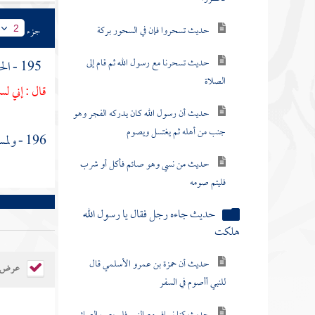
حديث تسحروا فإن في السحور بركة
جزء
2
حديث تسحرنا مع رسول الله ثم قام إلى
195 - الحديث الحادي عشر : عن
الصلاة
قال : إني ل
حديث أن رسول الله كان يدركه الفجر وهو
جنب من أهله ثم يغتسل ويصوم
196 -
ولمس
حديث من نسي وهو صائم فأكل أو شرب
فليتم صومه
حديث جاءه رجل فقال يا رسول الله
هلكت
حديث أن حمزة بن عمرو الأسلمي قال
عرض ال
للنبي أأصوم في السفر