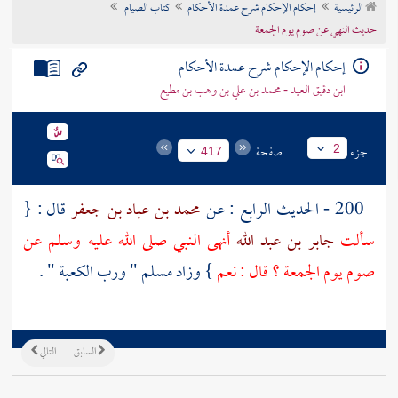
الرئيسية
إحكام الإحكام شرح عمدة الأحكام
كتاب الصيام
تراجم الأعلام
حديث النهي عن صوم يوم الجمعة
إحكام الإحكام شرح عمدة الأحكام
ابن دقيق العيد - محمد بن علي بن وهب بن مطيع
جزء
صفحة
2
417
200 - الحديث الرابع : عن
محمد بن عباد بن جعفر
قال : {
سألت
جابر بن عبد الله
أنهى النبي صلى الله عليه وسلم عن
صوم يوم الجمعة ؟ قال : نعم
} وزاد
مسلم
" ورب
الكعبة
" .
السابق
التالي