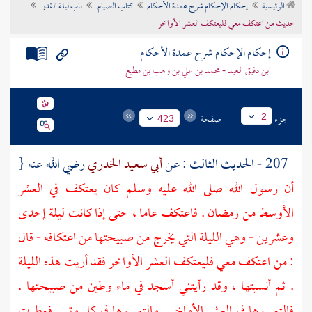
الرئيسية
إحكام الإحكام شرح عمدة الأحكام
كتاب الصيام
باب ليلة القدر
تراجم الأعلام
حديث من اعتكف معي فليعتكف العشر الأواخر
إحكام الإحكام شرح عمدة الأحكام
ابن دقيق العيد - محمد بن علي بن وهب بن مطيع
جزء
صفحة
2
423
207 - الحديث الثالث : عن
أبي سعيد الخدري
رضي الله عنه {
أن رسول الله صلى الله عليه وسلم كان يعتكف في العشر
الأوسط من رمضان . فاعتكف عاما ، حتى إذا كانت ليلة إحدى
وعشرين - وهي الليلة التي يخرج من صبيحتها من اعتكافه - قال
: من اعتكف معي فليعتكف العشر الأواخر فقد أريت هذه الليلة
. ثم أنسيتها ، وقد رأيتني أسجد في ماء وطين من صبيحتها .
فالتمسوها في العشر الأواخر . والتمسوها في كل وتر . فمطرت