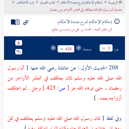
الرئيسية
إحكام الإحكام شرح عمدة الأحكام
كتاب الصيام
باب الاعتكاف
تراجم الأعلام
حديث أن رسول الله كان يعتكف في العشر الأواخر من رمضان
إحكام الإحكام شرح عمدة الأحكام
ابن دقيق العيد - محمد بن علي بن وهب بن مطيع
جزء
صفحة
2
425
208 الحديث الأول : عن
عائشة
رضي الله عنها {
أن رسول
الله صلى الله عليه وسلم كان يعتكف في العشر الأواخر من
رمضان ، حتى توفاه الله عز
[
ص:
425 ]
وجل . ثم اعتكف
أزواجه بعده .
}
وفي لفظ {
كان رسول الله صلى الله عليه وسلم يعتكف في كل
رمضان . فإذا صلى الغداة جاء مكانه الذي اعتكف فيه
} .