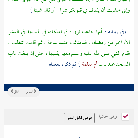
وإني خشيت أن يقذف في قلوبكما شرا - أو قال شيئا
}
. وفي رواية {
أنها جاءت تزوره في اعتكافه في المسجد في العشر
الأواخر من رمضان . فتحدثت عنده ساعة . ثم قامت تنقلب .
فقام النبي صلى الله عليه وسلم معها يقلبها ، حتى إذا بلغت باب
المسجد عند باب
أم سلمة
} ثم ذكره بمعناه .
السابق
التالي
عرض الحاشية