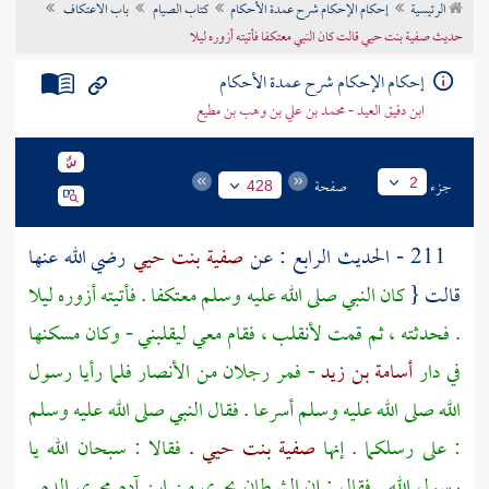
الرئيسية
إحكام الإحكام شرح عمدة الأحكام
كتاب الصيام
باب الاعتكاف
تراجم الأعلام
حديث صفية بنت حيي قالت كان النبي معتكفا فأتيته أزوره ليلا
إحكام الإحكام شرح عمدة الأحكام
ابن دقيق العيد - محمد بن علي بن وهب بن مطيع
جزء
صفحة
2
428
211 - الحديث الرابع : عن
صفية بنت حيي
رضي الله عنها
قالت {
كان النبي صلى الله عليه وسلم معتكفا . فأتيته أزوره ليلا
. فحدثته ، ثم قمت لأنقلب ، فقام معي ليقلبني - وكان مسكنها
في دار
أسامة بن زيد
- فمر رجلان من الأنصار فلما رأيا رسول
الله صلى الله عليه وسلم أسرعا . فقال النبي صلى الله عليه وسلم
: على رسلكما . إنها
صفية بنت حيي .
فقالا : سبحان الله يا
رسول الله . فقال : إن الشيطان يجري من ابن آدم مجرى الدم .