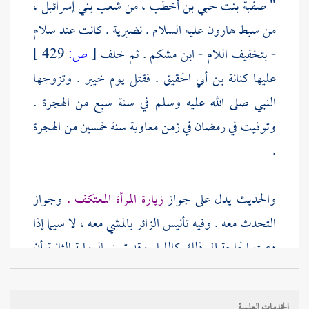
" صفية بنت حيي بن أخطب ، من شعب
بني إسرائيل
،
من سبط
هارون
عليه السلام . نضيرية . كانت عند
سلام
- بتخفيف اللام - ابن مشكم
. ثم خلف
[
ص:
429 ]
عليها
كنانة بن أبي الحقيق
. فقتل يوم
خيبر
. وتزوجها
النبي صلى الله عليه وسلم في سنة سبع من الهجرة .
وتوفيت في رمضان في زمن
معاوية
سنة خمسين من الهجرة
.
والحديث يدل على جواز
زيارة المرأة المعتكف .
وجواز
التحدث معه . وفيه تأنيس الزائر بالمشي معه ، لا سيما إذا
دعت الحاجة إلى ذلك كالليل وقد تبين بالرواية الثانية أن
النبي صلى الله عليه وسلم مشى معها إلى باب المسجد
فقط . وفيه دليل على التحرز مما يقع في الوهم نسبة
الخدمات العلمية