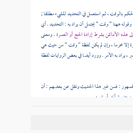
لحكم بالوقت ، ثم استعمل في التحديد للشيء مطلقا ;
قوله ههنا " وقت " يحتمل أن يراد به : التحديد . أي
ى هذه الأماكن بشرط إرادة الحج أو العمرة
. ومعنى
مرة إلا محرما ، وإن لم يكن لفظة " وقت " من حيث هي
، يراد به الأمر . وورد أيضا في بعض الروايات لفظة
 الجمهور : فمن غير هذا الحديث ونقل عن بعضهم : أن
من حديث آخر أو غيره .
عشر مراحل أو تسع منها .