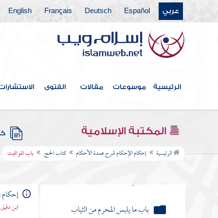
عربي
Español
Deutsch
Français
English
كتاب الطهارة
كتاب الصلاة
كتاب الجنائز
كتاب الزكاة
الرئيسية
موسوعات
مقالات
الفتوى
الاستشارات
كتاب الصيام
المكتبة الإسلامية
كتاب الحج
كتب
باب المواقيت
الرئيسية
إحكام الإحكام شرح عمدة الأحكام
كتاب الحج
باب المواقيت
حديث يهل أهل المدينة من ذي
الحليفة
إحكام ا
ابن دقيق
باب ما يلبس المحرم من الثياب