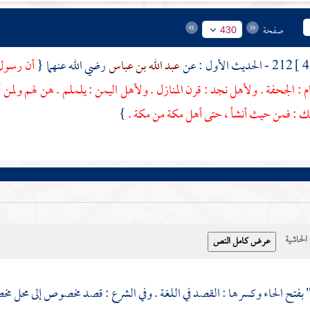
صفحة
430
212 - الحديث الأول : عن
عبد الله بن عباس
رضي الله عنهما {
أن رسول 
م
:
الجحفة
. ولأهل
نجد
:
قرن المنازل
. ولأهل
اليمن
:
يلملم
. هن لهم ولمن 
ك : فمن حيث أنشأ ، حتى أهل
مكة
من
مكة
.
}
حاشية
" بفتح الحاء وكسرها : القصد في اللغة . وفي الشرع : قصد مخصوص إلى محل