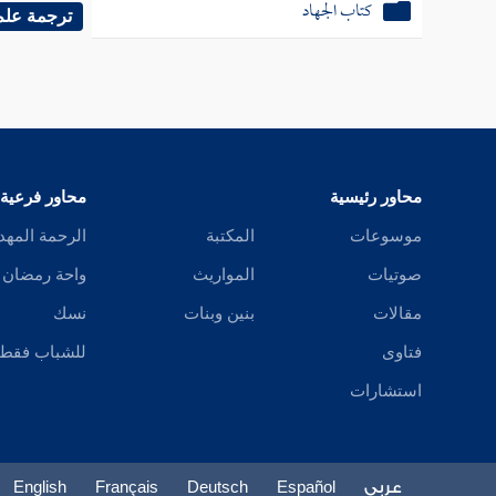
كتاب الجهاد
و " الج
ترجمة علم
لها " مه
كتاب العتق
وغلط في
الحديث 
محاور رئيسية
محاور فرعية
و " يلمل
موسوعات
المكتبة
الرحمة المهد
صوتيات
المواريث
واحة رمضان
الثالثة 
مقالات
بنين وبنات
نسك
فتاوى
للشباب فقط
وجعلت هذ
استشارات
على الأ
الرابعة 
عربي
Español
Deutsch
Français
English