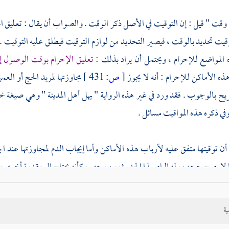
 وقت " قيل : إن التوقيت في الأصل ذكر الوقت . والصواب أن يقال : تعليق ا
قيت تحديد بالوقت ، فيصير التحديد من لوازم التوقيت فيطلق عليه التوقيت . و
المواضع للإحرام ، ويحتمل أن يراد بذلك :
تعليق الإحرام بوقت الوصول إل
ه الأماكن للإحرام : أنه لا يجوز
[
ص:
431 ]
مجاوزتها لمريد الحج أو الع
ح بالوجوب . فقد ورد في غير هذه الرواية " يهل أهل
المدينة
" وهي صيغة خبر 
وفي ذكره هذه المواقيت مسائل .
: أن توقيتها متفق عليه لأرباب هذه الأماكن وأما إيجاب الدم لمجاوزتها عند
لا يصح حجه ، وله إلمام بهذا الحديث من وجه . وكأنه يحتاج إلى مقدمة أخرى 
 "
ذو الحليفة
" بضم الحاء المهملة ، وفتح اللام . أبعد المواقيت من
مكة
وهي على 
ية