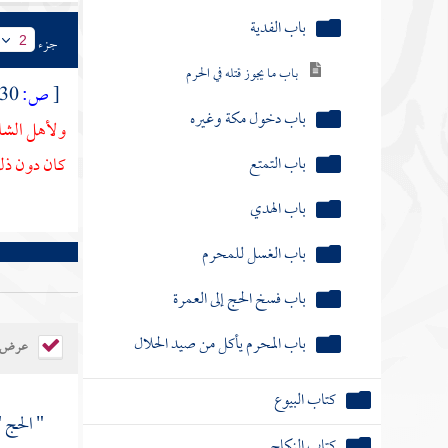
باب الفدية
جزء
2
باب ما يجوز قتله في الحرم
[
ص:
430 ]
باب دخول مكة وغيره
ولأهل
الشا
باب التمتع
كان دون ذل
باب الهدي
باب الغسل للمحرم
باب فسخ الحج إلى العمرة
باب المحرم يأكل من صيد الحلال
عرض ال
كتاب البيوع
" الحج 
كتاب النكاح