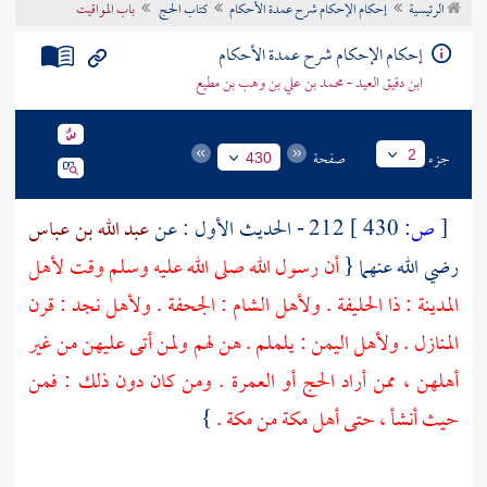
الرئيسية
إحكام الإحكام شرح عمدة الأحكام
كتاب الحج
باب المواقيت
تراجم الأعلام
إحكام الإحكام شرح عمدة الأحكام
ابن دقيق العيد - محمد بن علي بن وهب بن مطيع
جزء
صفحة
2
430
[
ص:
430 ]
212 - الحديث الأول : عن
عبد الله بن عباس
رضي الله عنهما {
أن رسول الله صلى الله عليه وسلم وقت لأهل
المدينة
:
ذا الحليفة
. ولأهل
الشام
:
الجحفة
. ولأهل
نجد
:
قرن
المنازل
. ولأهل
اليمن
:
يلملم
. هن لهم ولمن أتى عليهن من غير
أهلهن ، ممن أراد الحج أو العمرة . ومن كان دون ذلك : فمن
حيث أنشأ ، حتى أهل
مكة
من
مكة
.
}