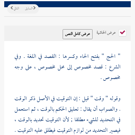
السابق
التالي
عرض الحاشية
" الحج " بفتح الحاء وكسرها : القصد في اللغة . وفي
الشرع : قصد مخصوص إلى محل مخصوص ، على وجه
مخصوص .
وقوله " وقت " قيل : إن التوقيت في الأصل ذكر الوقت
. والصواب أن يقال : تعليق الحكم بالوقت ، ثم استعمل
في التحديد للشيء مطلقا ; لأن التوقيت تحديد بالوقت ،
فيصير التحديد من لوازم التوقيت فيطلق عليه التوقيت .