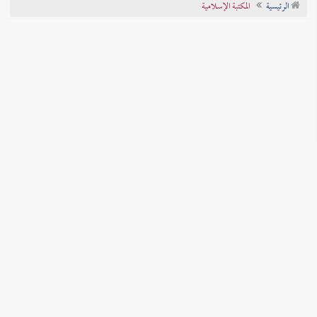
الرئيسية
المكتبة الإسلامية
تراجم الأعلام